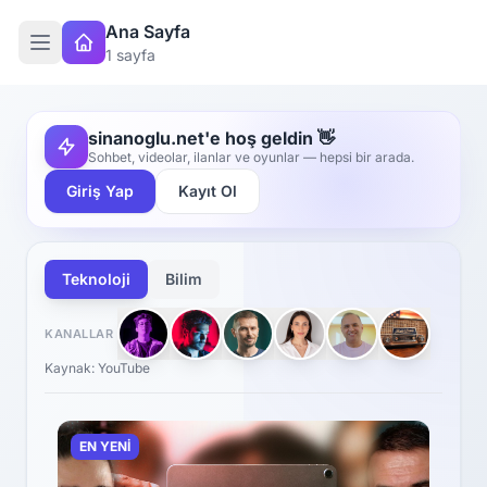
Ana Sayfa
1 sayfa
sinanoglu.net'e hoş geldin
👋
Sohbet, videolar, ilanlar ve oyunlar — hepsi bir arada.
Giriş Yap
Kayıt Ol
Teknoloji
Bilim
KANALLAR
Kaynak: YouTube
EN YENİ