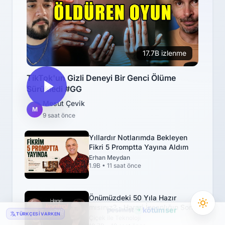
17.7B izlenme
TikTok'un Gizli Deneyi Bir Genci Ölüme
Sürükledi #GG
Mesut Çevik
M
9 saat önce
Yıllardır Notlarımda Bekleyen
Fikri 5 Promptta Yayına Aldım
Erhan Meydan
1.9B • 11 saat önce
Önümüzdeki 50 Yıla Hazır
mısınız? - Harari İnsanlığın Son
pesimist
kötümser
TÜRKÇESI VARKEN
Sınırını Açıkladı!
Çiçek ile Teknoloji
adaptasyon
uyarlama