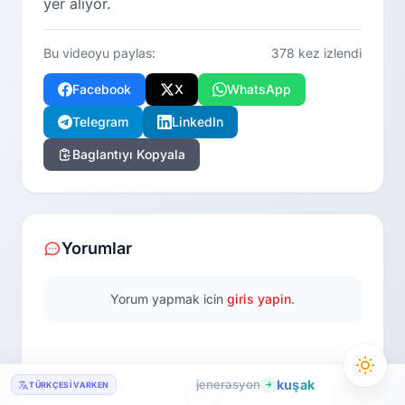
yer alıyor.
Bu videoyu paylas:
378 kez izlendi
Facebook
X
WhatsApp
Telegram
LinkedIn
Baglantıyı Kopyala
Yorumlar
Yorum yapmak icin
giris yapin
.
jenerasyon
kuşak
TÜRKÇESI VARKEN