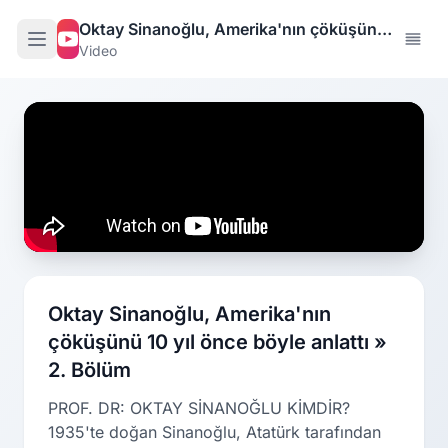
Oktay Sinanoğlu, Amerika'nın çöküşünü
Video
10 yıl önce böyle anlattı » 2. Bölüm
Oktay Sinanoğlu, Amerika'nın
çöküşünü 10 yıl önce böyle anlattı »
2. Bölüm
PROF. DR: OKTAY SİNANOĞLU KİMDİR?
1935'te doğan Sinanoğlu, Atatürk tarafından