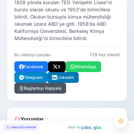
1928 yılında kurulan TED Yenişehir Lisesi'ni
burslu olarak okudu ve 1953'de birincilikle
bitirdi. Okulun bursuyla kimya mühendisliği
okumak üzere ABD'ye gitti. 1956’da ABD
Kaliforniya Üniversitesi, Berkeley Kimya
Mühendisliği'ni birincilikle bitirdi.
Bu videoyu paylas:
729 kez izlendi
Facebook
X
WhatsApp
Telegram
LinkedIn
Baglantıyı Kopyala
Yorumlar
efor
çaba, güç
TÜRKÇESI VARKEN